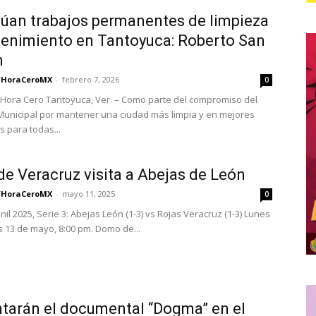
úan trabajos permanentes de limpieza
enimiento en Tantoyuca: Roberto San
n
/HoraCeroMX
-
febrero 7, 2026
0
Hora Cero Tantoyuca, Ver. – Como parte del compromiso del
unicipal por mantener una ciudad más limpia y en mejores
s para todas...
de Veracruz visita a Abejas de León
/HoraCeroMX
-
mayo 11, 2025
0
l 2025, Serie 3: Abejas León (1-3) vs Rojas Veracruz (1-3) Lunes
s 13 de mayo, 8:00 pm. Domo de...
tarán el documental “Dogma” en el