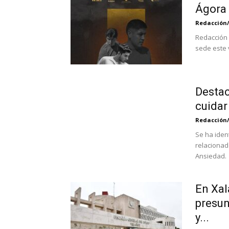
Ágora 
Redacción
Redacción 
sede este v
Destac
cuidar
Redacción
Se ha iden
relacionad
Ansiedad. 
En Xal
presun
y...