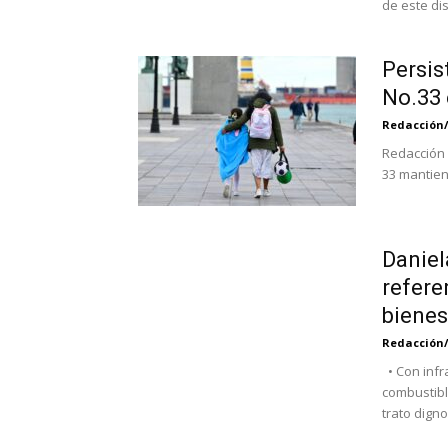
de este dis
Persis
No.33 
Redacción
Redacción 
33 mantien
Daniel
refere
bienest
Redacción
• Con infr
combustibl
trato dign