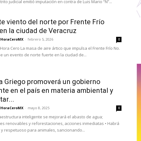
trito judicial emitió imputación en contra de Luis Mario “N”...
te viento del norte por Frente Frío
en la ciudad de Veracruz
/HoraCeroMX
-
febrero 5, 2026
0
Hora Cero La masa de aire ártico que impulsa el Frente Frío No.
e un evento de norte fuerte en la ciudad de...
a Griego promoverá un gobierno
nte en el país en materia ambiental y
ar...
/HoraCeroMX
-
mayo 8, 2025
0
aestructura inteligente se mejorará el abasto de agua;
es renovables y reforestaciones, acciones inmediatas • Habrá
o y respetuoso para animales, sancionando...