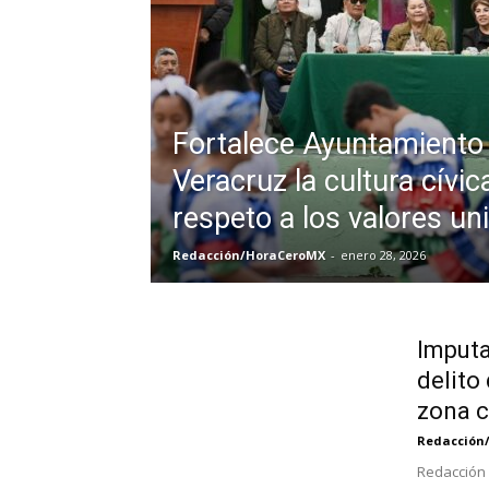
Fortalece Ayuntamiento
Veracruz la cultura cívica
respeto a los valores un
Redacción/HoraCeroMX
-
enero 28, 2026
Imputa
delito
zona c
Redacción
Redacción 