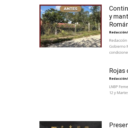
Contin
y mant
Romá
Redacción
Redacción 
Gobierno M
condicione
Rojas 
Redacción
LNBP Femeni
12 y Marte
Presen