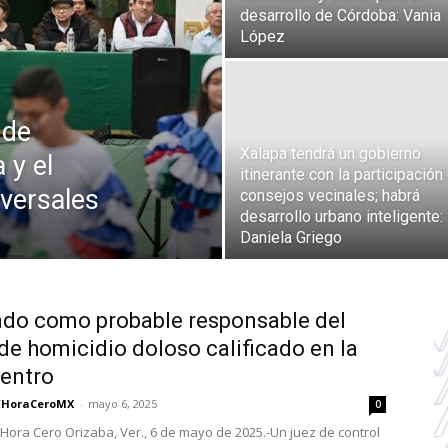
desarrollo de Córdoba: Vania
López
 de
Xalapa tendrá un gobierno
 y el
itinerante con la participación
iversales
consejos vecinales; habrá
desarrollo urbano inteligente:
Daniela Griego
do como probable responsable del
 de homicidio doloso calificado en la
entro
/HoraCeroMX
-
mayo 6, 2025
0
Hora Cero Orizaba, Ver., 6 de mayo de 2025.-Un juez de control