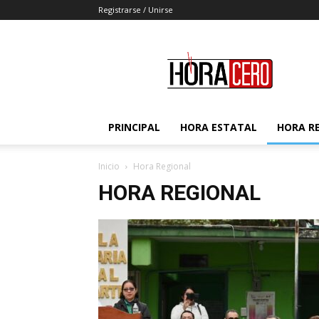
Registrarse / Unirse
Hora
Cero
PRINCIPAL
HORA ESTATAL
HORA R
Inicio
Hora Regional
HORA REGIONAL